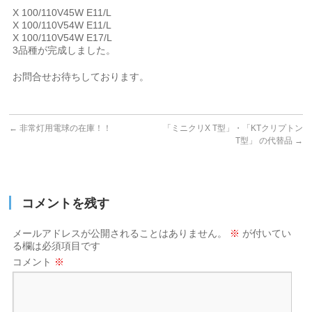
X 100/110V45W E11/L
X 100/110V54W E11/L
X 100/110V54W E17/L
3品種が完成しました。
お問合せお待ちしております。
←
非常灯用電球の在庫！！
「ミニクリX T型」・「KTクリプトン
T型」 の代替品
→
コメントを残す
メールアドレスが公開されることはありません。
※
が付いてい
る欄は必須項目です
コメント
※