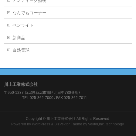
アンティーク照明
なんでもコーナー
ペンライト
新商品
白熱電球
川上工業株式会社
〒950-1237 新潟県新潟市南区北田中780番地7
TEL 025-362-7000 / FAX 025-362-7011
Copyright ©
川上工業株式会社
All Rights Reserved.
Powered by
WordPress
&
BizVektor Theme
by Vektor,Inc. technology.